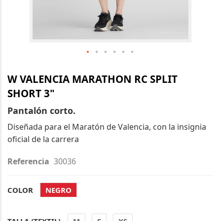
Saltar
al
W VALENCIA MARATHON RC SPLIT
comienzo
SHORT 3"
de
Pantalón corto.
la
galería
Diseñada para el Maratón de Valencia, con la insignia
de
oficial de la carrera
imágenes
Referencia
30036
COLOR
NEGRO
TALLA (TEXTIL)
M
S
XS