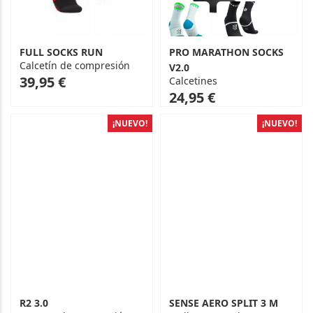
FULL SOCKS RUN
PRO MARATHON SOCKS
Calcetín de compresión
V2.0
As
39,95 €
Calcetines
low
24,95 €
as
¡NUEVO!
¡NUEVO!
R2 3.0
SENSE AERO SPLIT 3 M