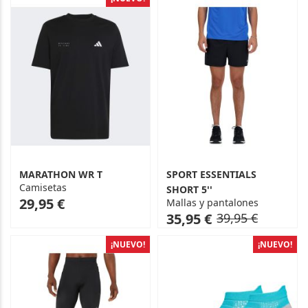
MARATHON WR T
SPORT ESSENTIALS
Camisetas
SHORT 5''
As
29,95 €
Mallas y pantalones
low
As
Regular
35,95 €
39,95 €
as
low
Price
as
¡NUEVO!
¡NUEVO!