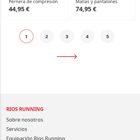
Pernera de compresión
Mallas y pantalones
As
44,95 €
74,95 €
low
as
Página
Actualmente
Página
Página
Página
Página
1
2
3
4
5
estás
Página
Siguiente
leyendo
página
RIOS RUNNING
Sobre nosotros
Servicios
Equipación Rios Running