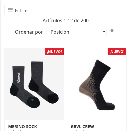
Filtros
Artículos
1
-
12
de
200
Fijar
Ordenar por
Direcc
Ascen
¡NUEVO!
¡NUEVO!
MERINO SOCK
GRVL CREW