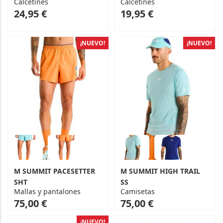
Calcetines
Calcetines
As
As
24,95 €
19,95 €
low
low
as
as
¡NUEVO!
¡NUEVO!
M SUMMIT PACESETTER
M SUMMIT HIGH TRAIL
SHT
SS
Mallas y pantalones
Camisetas
75,00 €
75,00 €
¡NUEVO!