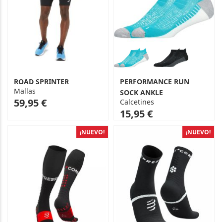
ROAD SPRINTER
PERFORMANCE RUN
Mallas
SOCK ANKLE
As
59,95 €
Calcetines
low
15,95 €
as
¡NUEVO!
¡NUEVO!