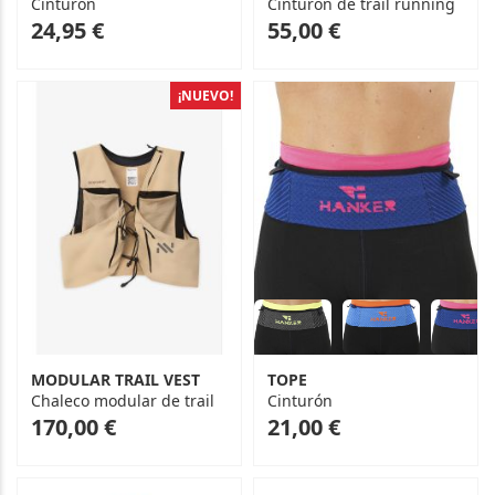
Cinturón
Cinturón de trail running
As
24,95 €
55,00 €
low
as
¡NUEVO!
MODULAR TRAIL VEST
TOPE
Chaleco modular de trail
Cinturón
As
170,00 €
21,00 €
low
as