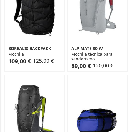
BOREALIS BACKPACK
ALP MATE 30 W
Mochila
Mochila técnica para
senderismo
As
Regular
109,00 €
125,00 €
As
Regular
89,00 €
120,00 €
low
Price
low
Price
as
as