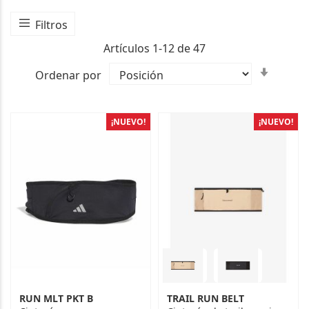
Filtros
Artículos
1
-
12
de
47
Fijar
Ordenar por
Direcc
Ascen
¡NUEVO!
¡NUEVO!
RUN MLT PKT B
TRAIL RUN BELT