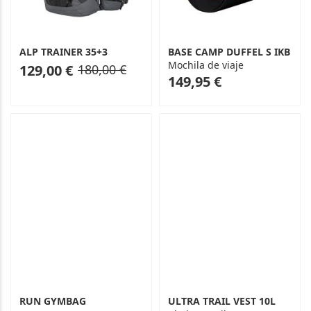
ALP TRAINER 35+3
BASE CAMP DUFFEL S IKB
Mochila de viaje
As
Regular
129,00 €
180,00 €
As
149,95 €
low
Price
low
as
as
RUN GYMBAG
ULTRA TRAIL VEST 10L