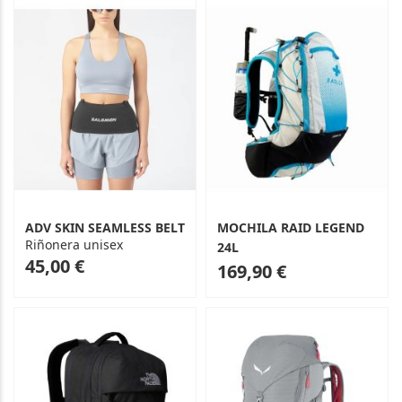
ADV SKIN SEAMLESS BELT
MOCHILA RAID LEGEND
Riñonera unisex
24L
As
45,00 €
As
169,90 €
low
low
as
as