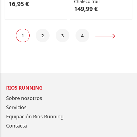
Chaleco trail
As
16,95 €
As
149,99 €
low
low
as
as
Página
Actualmente
Página
Página
Página
Página
Siguiente
1
2
3
4
estás
leyendo
página
RIOS RUNNING
Sobre nosotros
Servicios
Equipación Rios Running
Contacta