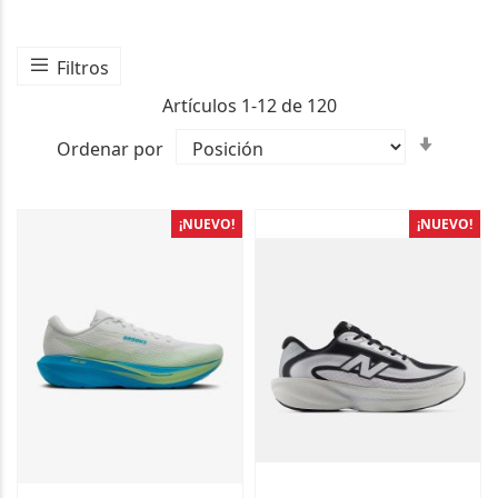
Filtros
Artículos
1
-
12
de
120
Fijar
Ordenar por
Direcc
Ascen
¡NUEVO!
¡NUEVO!