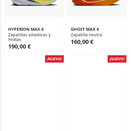
HYPERION MAX 4
GHOST MAX 4
Zapatillas voladoras y
Zapatilla neutra
mixtas
As
160,00 €
As
190,00 €
low
low
as
as
¡NUEVO!
¡NUEVO!