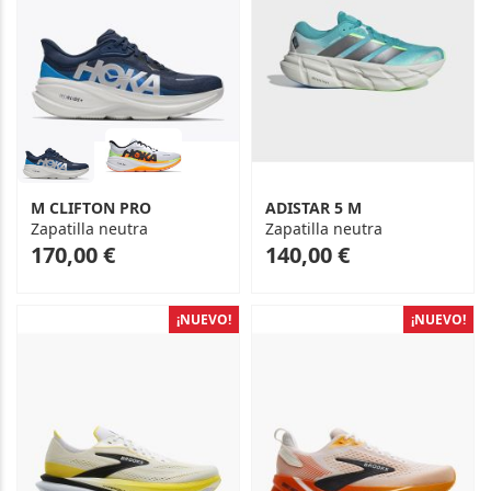
M CLIFTON PRO
ADISTAR 5 M
Zapatilla neutra
Zapatilla neutra
As
170,00 €
140,00 €
low
as
¡NUEVO!
¡NUEVO!