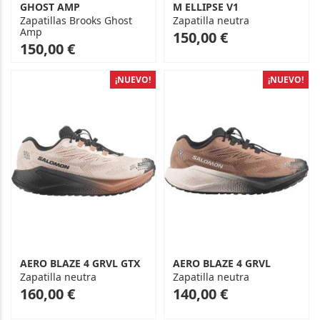
GHOST AMP
M ELLIPSE V1
Zapatillas Brooks Ghost
Zapatilla neutra
Amp
As
150,00 €
As
150,00 €
low
low
as
as
¡NUEVO!
¡NUEVO!
AERO BLAZE 4 GRVL GTX
AERO BLAZE 4 GRVL
Zapatilla neutra
Zapatilla neutra
As
As
160,00 €
140,00 €
low
low
as
as