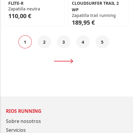
FLITE-R
CLOUDSURFER TRAIL 2
Zapatilla neutra
WP
As
110,00 €
Zapatilla trail running
low
As
189,95 €
as
low
as
Página
Actualmente
Página
Página
Página
Página
1
2
3
4
5
estás
Página
Siguiente
leyendo
página
RIOS RUNNING
Sobre nosotros
Servicios