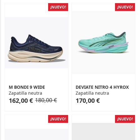
¡NUEVO!
¡NUEVO!
M BONDI 9 WIDE
DEVIATE NITRO 4 HYROX
Zapatilla neutra
Zapatilla neutra
As
Regular
As
162,00 €
180,00 €
170,00 €
low
Price
low
as
as
¡NUEVO!
¡NUEVO!