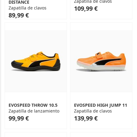
Zapatilla de clavos
DISTANCE
As
109,99 €
Zapatilla de clavos
low
As
89,99 €
as
low
as
EVOSPEED THROW 10.5
EVOSPEED HIGH JUMP 11
Zapatilla de lanzamiento
Zapatilla de clavos
As
As
99,99 €
139,99 €
low
low
as
as