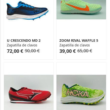
U CRESCENDO MD 2
ZOOM RIVAL WAFFLE 5
Zapatilla de clavos
Zapatilla de clavos
As
Regular
As
Regular
72,00 €
90,00 €
39,00 €
65,00 €
low
Price
low
Price
as
as