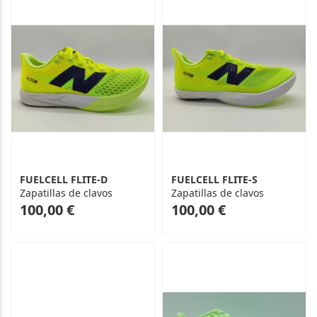
FUELCELL FLITE-D
FUELCELL FLITE-S
Zapatillas de clavos
Zapatillas de clavos
As
As
100,00 €
100,00 €
low
low
as
as