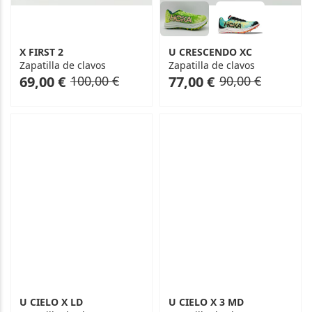
X FIRST 2
U CRESCENDO XC
Zapatilla de clavos
Zapatilla de clavos
As
Regular
As
Regular
69,00 €
100,00 €
77,00 €
90,00 €
low
Price
low
Price
as
as
U CIELO X LD
U CIELO X 3 MD