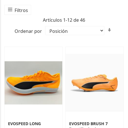
Filtros
Artículos
1
-
12
de
46
Fijar
Ordenar por
Direcc
Ascen
EVOSPEED LONG
EVOSPEED BRUSH 7