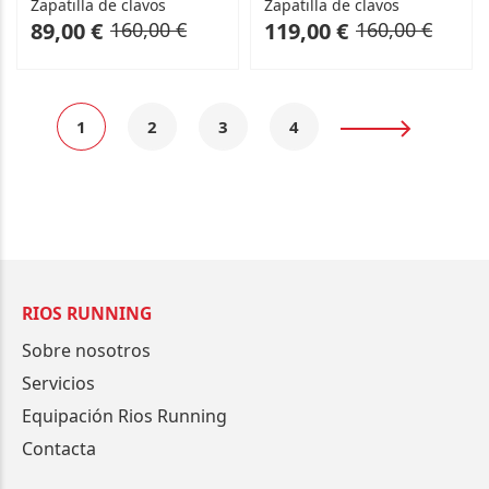
Zapatilla de clavos
Zapatilla de clavos
As
Regular
As
Regular
89,00 €
160,00 €
119,00 €
160,00 €
low
Price
low
Price
as
as
Página
Actualmente
Página
Página
Página
Página
Siguiente
1
2
3
4
estás
leyendo
página
RIOS RUNNING
Sobre nosotros
Servicios
Equipación Rios Running
Contacta