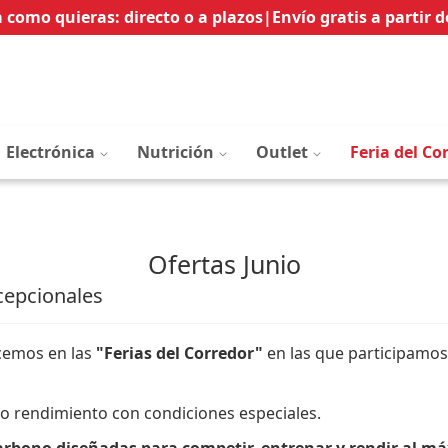
Ir
 como quieras: directo o a plazos
|
Envío gratis a partir d
al
contenido
Electrónica
Nutrición
Outlet
Feria del Co
Ofertas Junio
cepcionales
ecemos en las
"Ferias del Corredor"
en las que participamos
to rendimiento con condiciones especiales.