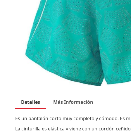
Saltar
al
Detalles
Más Información
comienzo
de
la
Es un pantalón corto muy completo y cómodo. Es muy l
galería
La cinturilla es elástica y viene con un cordón ceñid