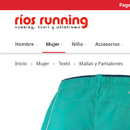
Paga
Hombre
Mujer
Niño
Accesorios
Inicio
Mujer
Textil
Mallas y Pantalones
Saltar
al
final
de
la
galería
de
imágenes