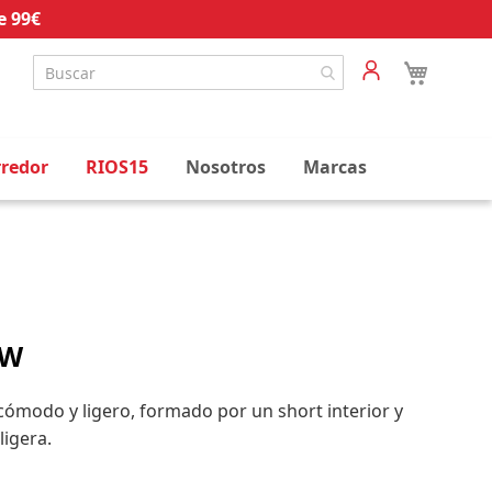
e 99€
rredor
RIOS15
Nosotros
Marcas
 W
 cómodo y ligero, formado por un short interior y
ligera.