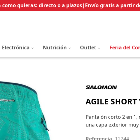
Ir
 como quieras: directo o a plazos
|
Envío gratis a partir d
al
contenido
Electrónica
Nutrición
Outlet
Feria del Co
AGILE SHORT
Pantalón corto 2 en 1,
una capa exterior muy 
Referencia
12244