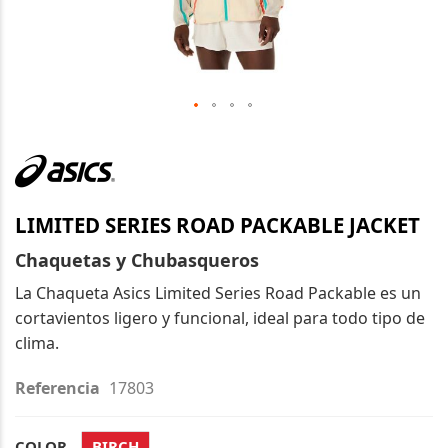
Saltar
al
comienzo
de
LIMITED SERIES ROAD PACKABLE JACKET
la
galería
Chaquetas y Chubasqueros
de
La Chaqueta Asics Limited Series Road Packable es un
imágenes
cortavientos ligero y funcional, ideal para todo tipo de
clima.
Referencia
17803
COLOR
BIRCH