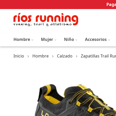
Paga
Hombre
Mujer
Niño
Accesorios
Inicio
Hombre
Calzado
Zapatillas Trail R
Saltar
al
final
de
la
galería
de
imágenes