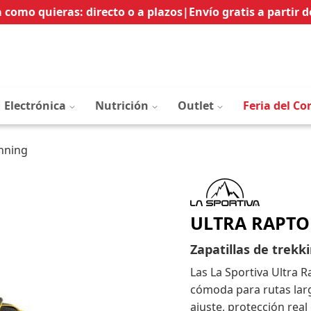
Ir
 como quieras: directo o a plazos
|
Envío gratis a partir d
al
contenido
Electrónica
Nutrición
Outlet
Feria del Co
unning
ULTRA RAPTO
Zapatillas de trekk
Las La Sportiva Ultra R
cómoda para rutas lar
ajuste, protección real