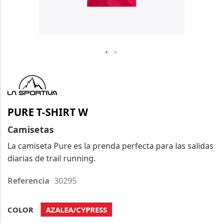
Saltar
al
comienzo
de
PURE T-SHIRT W
la
galería
Camisetas
de
La camiseta Pure es la prenda perfecta para las salidas
imágenes
diarias de trail running.
Referencia
30295
COLOR
AZALEA/CYPRESS