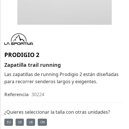
Saltar
al
comienzo
de
PRODIGIO 2
la
galería
Zapatilla trail running
de
Las zapatillas de running Prodigio 2 están diseñadas
imágenes
para recorrer senderos largos y exigentes.
Referencia
30224
¿Quieres seleccionar la talla con otras unidades?
EU
US
UK
CM