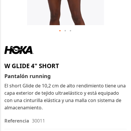
Saltar
al
comienzo
de
W GLIDE 4" SHORT
la
galería
Pantalón running
de
El short Glide de 10,2 cm de alto rendimiento tiene una
imágenes
capa exterior de tejido ultraelástico y está equipado
con una cinturilla elástica y una malla con sistema de
almacenamiento.
Referencia
30011