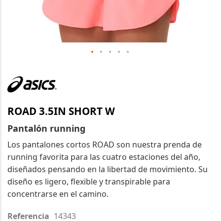
Saltar
al
comienzo
de
ROAD 3.5IN SHORT W
la
galería
Pantalón running
de
Los pantalones cortos ROAD son nuestra prenda de
imágenes
running favorita para las cuatro estaciones del año,
diseñados pensando en la libertad de movimiento. Su
diseño es ligero, flexible y transpirable para
concentrarse en el camino.
Referencia
14343