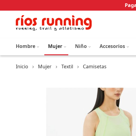
Paga
Hombre
Mujer
Niño
Accesorios
Inicio
Mujer
Textil
Camisetas
Saltar
al
final
de
la
galería
de
imágenes