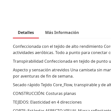
comienzo
de
la
galería
de
imágenes
Detalles
Más Información
Confeccionada con el tejido de alto rendimiento Cor
actividades aeróbicas. Todo a punto para conectar c
Transpirabilidad Confeccionada en tejido de punto ul
Aspecto y sensación atrevidos Una camiseta sin man
por aventuras de fin de semana.
Secado rápido Tejido Core_Flow, transpirable y de 
CONSTRUCCIÓN: Costuras planas
TEJIDOS: Elasticidad en 4 direcciones
CORTE: Estándar ASPECTO VISUAL Marca reflectante D