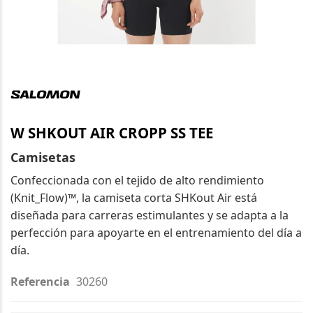
Saltar
al
comienzo
de
W SHKOUT AIR CROPP SS TEE
la
galería
Camisetas
de
Confeccionada con el tejido de alto rendimiento
imágenes
(Knit_Flow)™, la camiseta corta SHKout Air está
diseñada para carreras estimulantes y se adapta a la
perfección para apoyarte en el entrenamiento del día a
día.
Referencia
30260