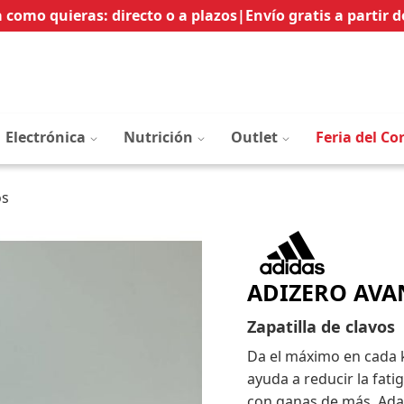
Ir
 como quieras: directo o a plazos
|
Envío gratis a partir d
al
contenido
Electrónica
Nutrición
Outlet
Feria del Co
os
ADIZERO AVAN
Zapatilla de clavos
Da el máximo en cada ki
ayuda a reducir la fati
con ganas de más. Ada