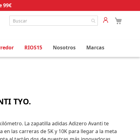
e 99€
rredor
RIOS15
Nosotros
Marcas
TI TYO.
lómetro. La zapatilla adidas Adizero Avanti te
ga en las carreras de 5K y 10K para llegar a la meta
pta al tartán dos de nuestras más innovadoras