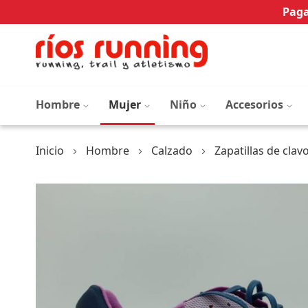
Paga
Hombre
Mujer
Niño
Accesorios
Inicio
Hombre
Calzado
Zapatillas de clav
Saltar
al
final
de
la
galería
de
imágenes