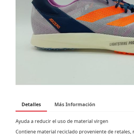
Saltar
al
Detalles
Más Información
comienzo
de
la
Ayuda a reducir el uso de material virgen
galería
Contiene material reciclado proveniente de retales,