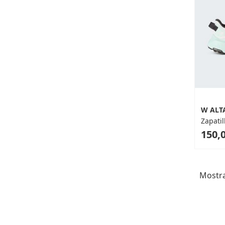
W ALT
Zapatil
As
150,0
low
as
Mostr