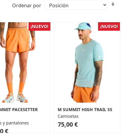
Fijar
Ordenar por
Direcci
Ascende
¡NUEVO!
¡NUEVO!
MMIT PACESETTER
M SUMMIT HIGH TRAIL SS
Camisetas
s y pantalones
75,00 €
0 €