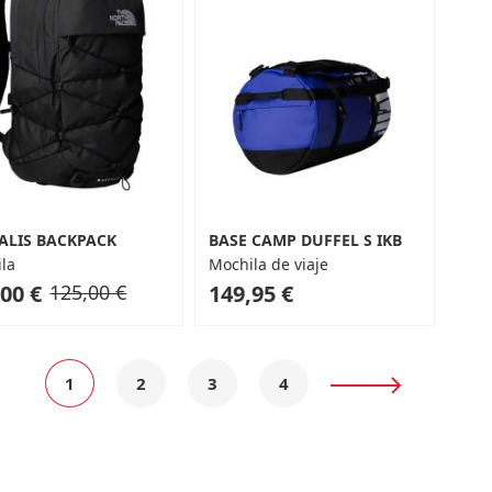
ALIS BACKPACK
BASE CAMP DUFFEL S IKB
la
Mochila de viaje
Regular
As
00 €
125,00 €
149,95 €
Price
low
as
Página
Actualmente
Página
Página
Página
Página
Siguiente
1
2
3
4
estás
leyendo