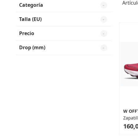
Artícu
Categoría
Talla (EU)
Precio
Drop (mm)
W OFF
Zapatil
As
160,0
low
as