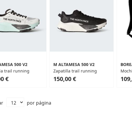
AMESA 500 V2
M ALTAMESA 500 V2
BORE
la trail running
Zapatilla trail running
Mochi
As
0 €
150,00 €
109,
low
as
ar
por página