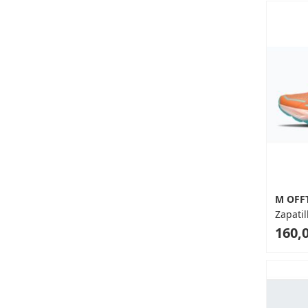
M OFF
Zapatil
As
160,0
low
as