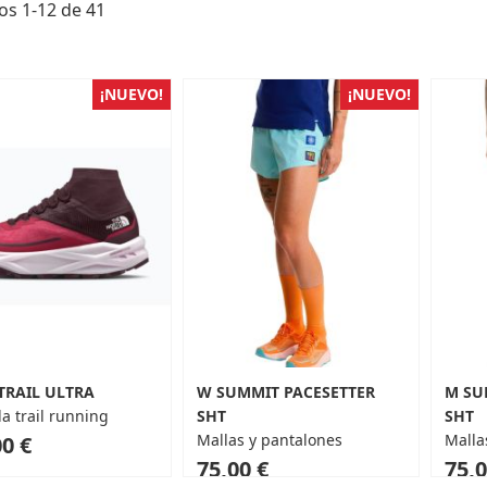
los
1
-
12
de
41
¡NUEVO!
¡NUEVO!
TRAIL ULTRA
W SUMMIT PACESETTER
M SU
la trail running
SHT
SHT
Mallas y pantalones
Malla
0 €
75,00 €
75,0