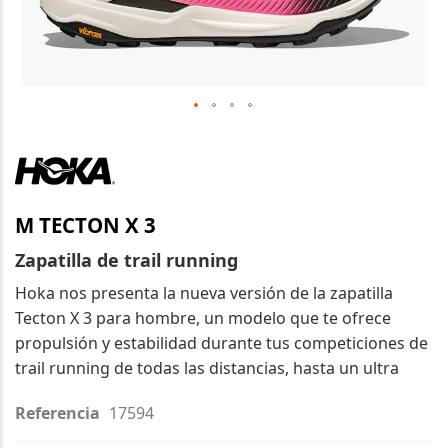
Saltar
al
comienzo
de
M TECTON X 3
la
galería
Zapatilla de trail running
de
Hoka nos presenta la nueva versión de la zapatilla
imágenes
Tecton X 3 para hombre, un modelo que te ofrece
propulsión y estabilidad durante tus competiciones de
trail running de todas las distancias, hasta un ultra
Referencia
17594