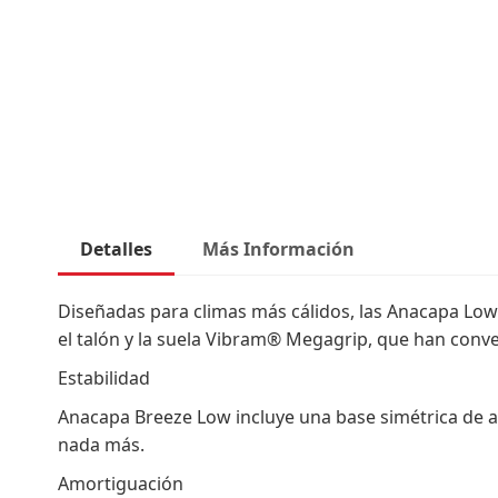
comienzo
de
la
galería
de
imágenes
Detalles
Más Información
Diseñadas para climas más cálidos, las Anacapa L
el talón y la suela Vibram® Megagrip, que han conver
Estabilidad
Anacapa Breeze Low incluye una base simétrica de am
nada más.
Amortiguación