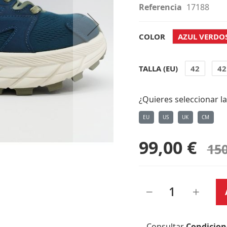
Referencia
17188
COLOR
AZUL VERDO
TALLA (EU)
42
42
¿Quieres seleccionar la
EU
US
UK
CM
99,00 €
150
Consultar
Condicion