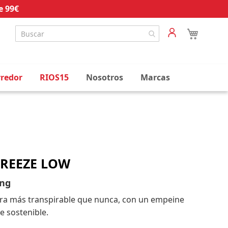
e 99€
rredor
RIOS15
Nosotros
Marcas
REEZE LOW
ing
ora más transpirable que nunca, con un empeine
de sostenible.