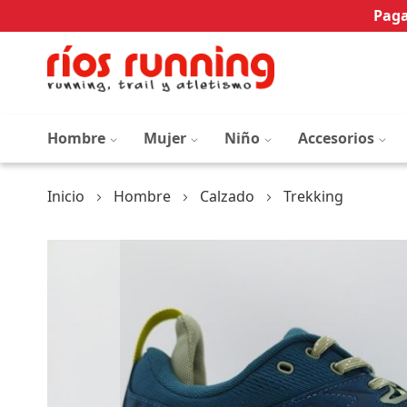
Paga
Hombre
Mujer
Niño
Accesorios
Inicio
Hombre
Calzado
Trekking
Saltar
al
final
de
la
galería
de
imágenes