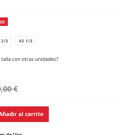
SO
 2/3
45 1/3
 talla con otras unidades?
,00 €
Añadir al carrito
es de Uso