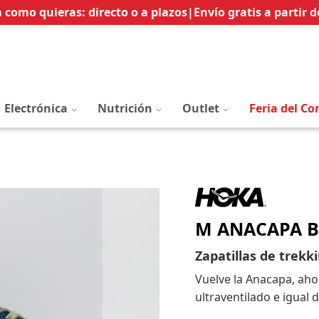
Ir
 como quieras: directo o a plazos
|
Envío gratis a partir d
al
contenido
Electrónica
Nutrición
Outlet
Feria del Co
M ANACAPA B
Zapatillas de trekk
Vuelve la Anacapa, ah
ultraventilado e igual 