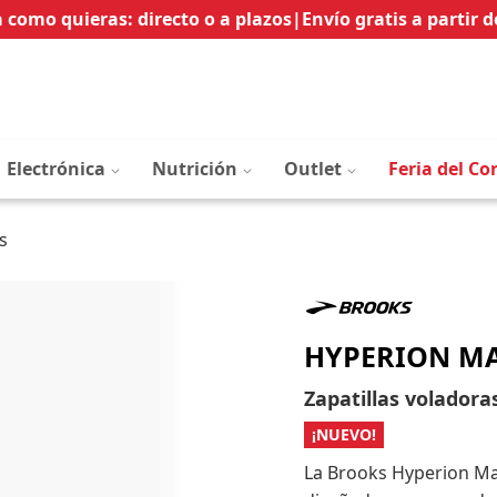
Ir
 como quieras: directo o a plazos
|
Envío gratis a partir d
al
contenido
Electrónica
Nutrición
Outlet
Feria del Co
s
HYPERION MA
Zapatillas voladora
¡NUEVO!
La Brooks Hyperion Max