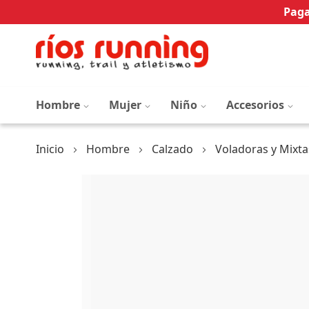
Paga
Hombre
Mujer
Niño
Accesorios
Inicio
Hombre
Calzado
Voladoras y Mixta
Saltar
al
final
de
la
galería
de
imágenes