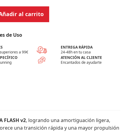
Añadir al carrito
es de Uso
IS
ENTREGA RÁPIDA
superiores a 99€
24-48h en tu casa
SPECÍFICO
ATENCIÓN AL CLIENTE
running
Encantados de ayudarte
A FLASH v2
, logrando una amortiguación ligera,
avorece una transición rápida y una mayor propulsión