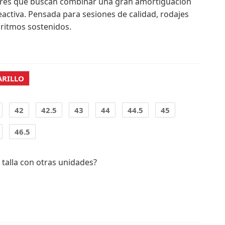
res que buscan combinar una gran amortiguación
eactiva. Pensada para sesiones de calidad, rodajes
a ritmos sostenidos.
RILLO
42
42.5
43
44
44.5
45
46.5
 talla con otras unidades?