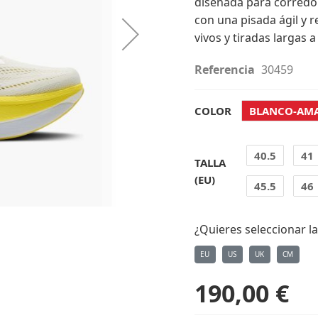
diseñada para corredo
con una pisada ágil y r
vivos y tiradas largas 
Referencia
30459
COLOR
BLANCO-AMA
40.5
41
TALLA
(EU)
45.5
46
¿Quieres seleccionar la
EU
US
UK
CM
190,00 €