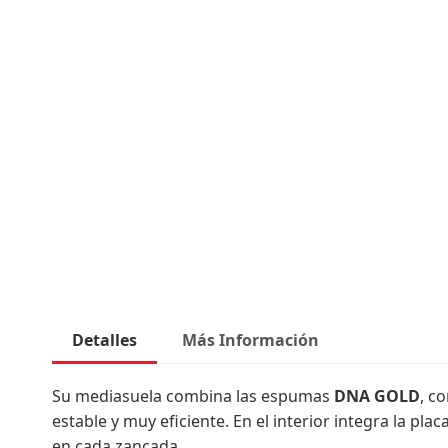
comienzo
de
la
galería
de
imágenes
Detalles
Más Información
Su mediasuela combina las espumas
DNA GOLD
, c
estable y muy eficiente. En el interior integra la pla
en cada zancada.