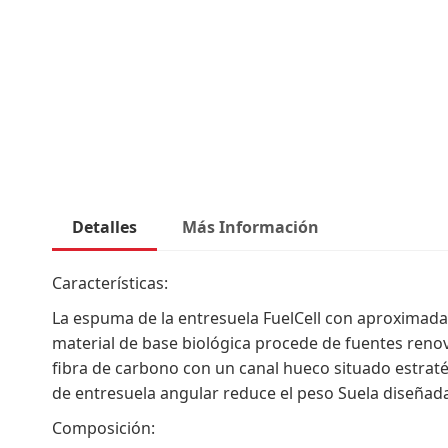
comienzo
de
la
galería
de
imágenes
Detalles
Más Información
Características:
La espuma de la entresuela FuelCell con aproximada
material de base biológica procede de fuentes renov
fibra de carbono con un canal hueco situado estrat
de entresuela angular reduce el peso Suela diseña
Composición: