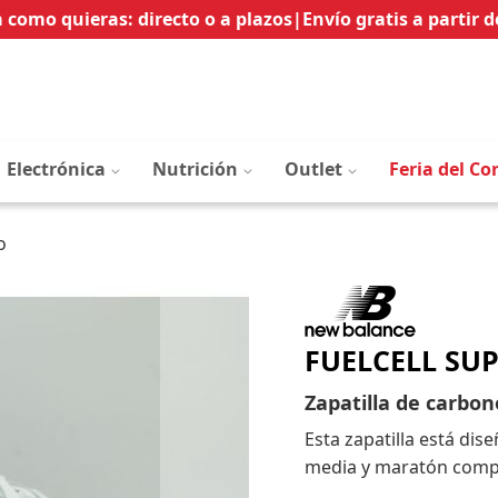
Ir
 como quieras: directo o a plazos
|
Envío gratis a partir d
al
contenido
Electrónica
Nutrición
Outlet
Feria del Co
o
FUELCELL SU
Zapatilla de carbon
Esta zapatilla está di
media y maratón compl