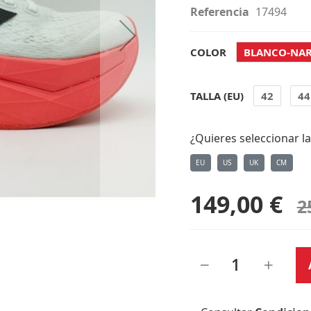
Referencia
17494
COLOR
BLANCO-NAR
TALLA (EU)
42
44
¿Quieres seleccionar la
EU
US
UK
CM
149,00 €
2