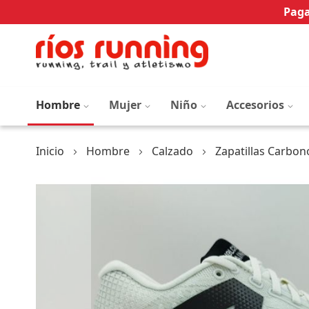
Paga
Hombre
Mujer
Niño
Accesorios
Inicio
Hombre
Calzado
Zapatillas Carbon
Saltar
al
final
de
la
galería
de
imágenes