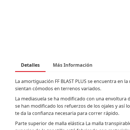
comienzo
de
la
galería
de
imágenes
Detalles
Más Información
La amortiguación FF BLAST PLUS se encuentra en la 
sientan cómodos en terrenos variados.​
La mediasuela se ha modificado con una envoltura de
se han modificado los refuerzos de los ojales y así 
te da la confianza necesaria para correr rápido.
Parte superior de malla elástica La malla transpirabl