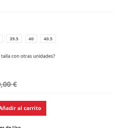
39.5
40
40.5
 talla con otras unidades?
,00 €
Añadir al carrito
es de Uso