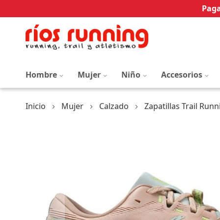
Paga
Hombre
Mujer
Niño
Accesorios
Inicio
Mujer
Calzado
Zapatillas Trail Runn
Saltar
al
final
de
la
galería
de
imágenes