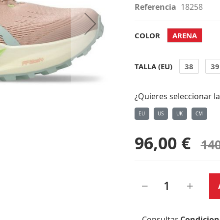
Referencia
18258
COLOR
ARENA
TALLA (EU)
38
39
¿Quieres seleccionar la
EU
US
UK
CM
96,00 €
140
Consultar
Condicion