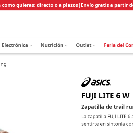
Ir
 como quieras: directo o a plazos
|
Envío gratis a partir d
al
contenido
Electrónica
Nutrición
Outlet
Feria del Co
ing
FUJI LITE 6 W
Zapatilla de trail r
La zapatilla FUJI LITE 
sentirte en sintonía co