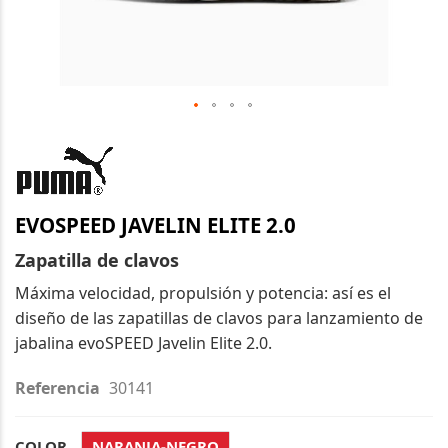
Saltar
al
comienzo
de
EVOSPEED JAVELIN ELITE 2.0
la
galería
Zapatilla de clavos
de
Máxima velocidad, propulsión y potencia: así es el
imágenes
diseño de las zapatillas de clavos para lanzamiento de
jabalina evoSPEED Javelin Elite 2.0.
Referencia
30141
COLOR
NARANJA-NEGRO