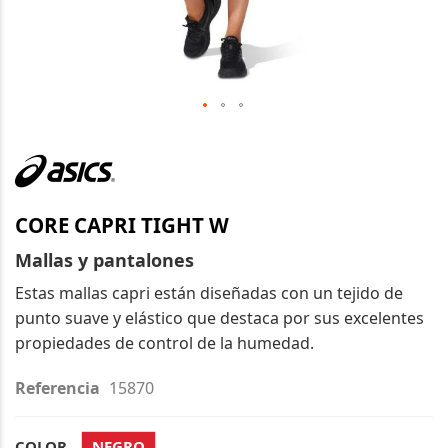
Saltar
al
comienzo
de
CORE CAPRI TIGHT W
la
galería
Mallas y pantalones
de
Estas mallas capri están diseñadas con un tejido de
imágenes
punto suave y elástico que destaca por sus excelentes
propiedades de control de la humedad.
Referencia
15870
COLOR
NEGRO