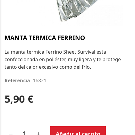
Saltar
al
MANTA TERMICA FERRINO
comienzo
de
La manta térmica Ferrino Sheet Survival esta
la
confeccionada en poliéster, muy ligera y te protege
galería
tanto del calor excesivo como del frío.
de
Referencia
16821
imágenes
5,90 €
Añadir al carrito