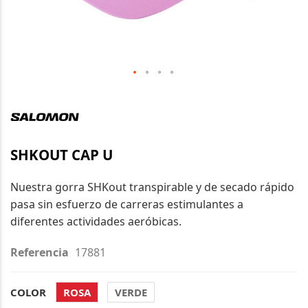
Saltar
al
comienzo
de
SHKOUT CAP U
la
galería
Nuestra gorra SHKout transpirable y de secado rápido
de
pasa sin esfuerzo de carreras estimulantes a
imágenes
diferentes actividades aeróbicas.
Referencia
17881
COLOR
ROSA
VERDE