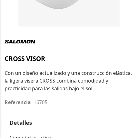
Saltar
al
comienzo
de
CROSS VISOR
la
galería
Con un diseño actualizado y una construcción elástica,
de
la ligera visera CROSS combina comodidad y
imágenes
practicidad para las salidas bajo el sol.
Referencia
16705
Detalles
Comodidad activa